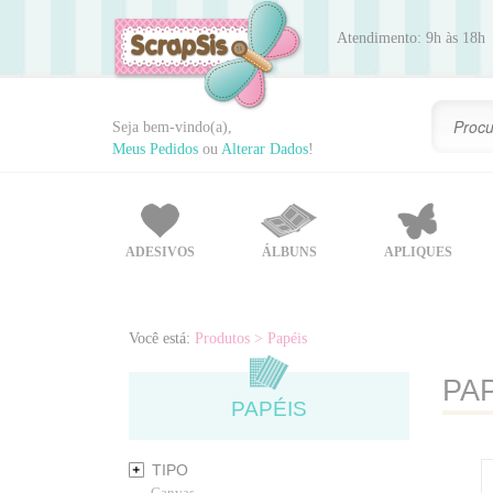
Atendimento: 9h às 18h
Seja bem-vindo(a),
Meus Pedidos
ou
Alterar Dados
!
ADESIVOS
ÁLBUNS
APLIQUES
Você está:
Produtos
> Papéis
PA
PAPÉIS
TIPO
Canvas