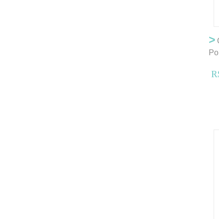
>
C
Po
R