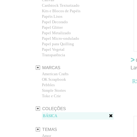
Cardstock Texturizado
Kits e Blocos de Papéis
Papéis Lisos
Papel Decorado
Papel Glitter
Papel Metalizado
Papel Micro-ondulado
Papel para Quilling
Papel Vegetal
Transparência
>
C
MARCAS
La
American Crafts
OK Scrapbook
R
Pebbles
Simple Stories
Toke e Crie
COLEÇÕES
BÁSICA
TEMAS
Amor