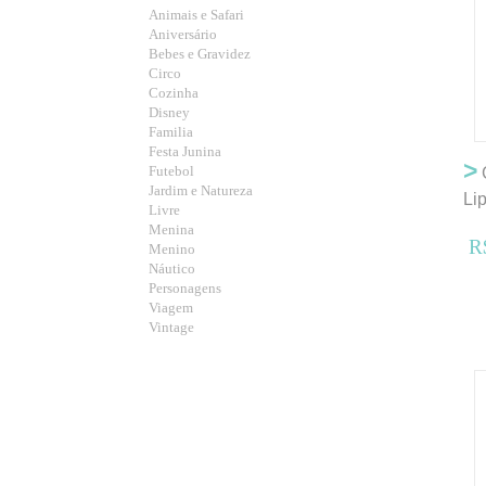
Animais e Safari
Aniversário
Bebes e Gravidez
Circo
Cozinha
Disney
Familia
Festa Junina
>
Futebol
C
Jardim e Natureza
Li
Livre
Menina
R
Menino
Náutico
Personagens
Viagem
Vintage