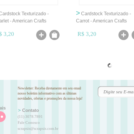
>
ardstock Texturizado -
Cardstock Texturizado -
arlet - American Crafts
Carrot - American Crafts
$ 3,20
R$ 3,20
Newsletter: Receba diretamente em seu email
nosso boletim informativo com as últimas
novidades, ofertas e promoções da nossa loja!
ais
Contato
(11) 3078.7891
Fale Conosco
scrapsis@scrapsis.com.br