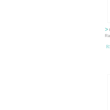
>
C
Ra
R