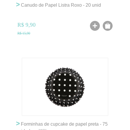
>
Canudo de Papel Listra Roxo - 20 unid
R$ 9,90
R$ 15,90
>
Forminhas de cupcake de papel preta - 75