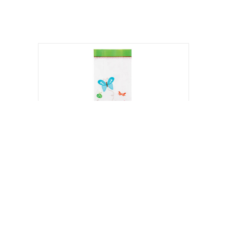
>
Saquinhos decorados - Party Bags - 20
unidades - Wilton
R$ 15,90