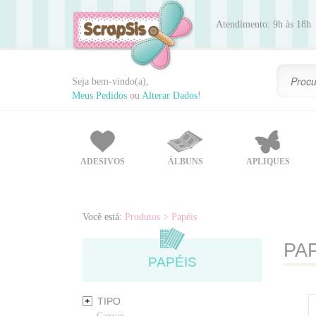
Atendimento: 9h às 18h
Seja bem-vindo(a),
Meus Pedidos
ou
Alterar Dados
!
ADESIVOS
ÁLBUNS
APLIQUES
Você está:
Produtos
> Papéis
PA
PAPÉIS
TIPO
Canvas