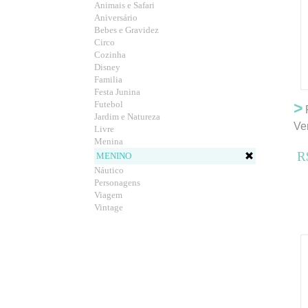
Animais e Safari
Aniversário
Bebes e Gravidez
Circo
Cozinha
Disney
Familia
Festa Junina
Futebol
>
P
Jardim e Natureza
Ve
Livre
Menina
R
MENINO
Náutico
Personagens
Viagem
Vintage