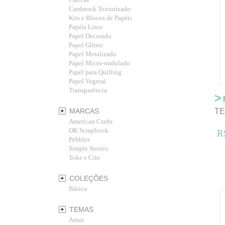
Cardstock Texturizado
Kits e Blocos de Papéis
Papéis Lisos
Papel Decorado
Papel Glitter
Papel Metalizado
Papel Micro-ondulado
Papel para Quilling
Papel Vegetal
Transparência
>
P
MARCAS
T
American Crafts
OK Scrapbook
R
Pebbles
Simple Stories
Toke e Crie
COLEÇÕES
Básica
TEMAS
Amor