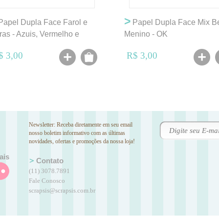
>
apel Dupla Face Farol e
Papel Dupla Face Mix B
tras - Azuis, Vermelho e
Menino - OK
anco - OK
$ 3,00
R$ 3,00
Newsletter: Receba diretamente em seu email
nosso boletim informativo com as últimas
novidades, ofertas e promoções da nossa loja!
ais
Contato
(11) 3078.7891
Fale Conosco
scrapsis@scrapsis.com.br