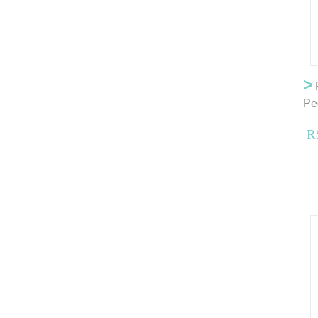
>
P
Pe
R