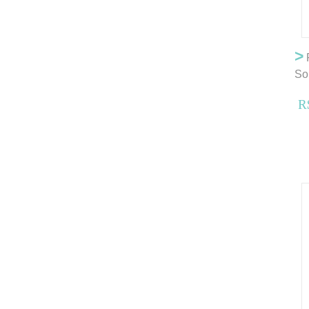
>
So
R