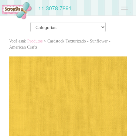
11 3078.7891
Toggl
naviga
Você está:
Produtos
> Cardstock Texturizado - Sunflower -
American Crafts