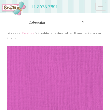
11 3078.7891
Toggl
naviga
Você está:
Produtos
> Cardstock Texturizado - Blossom - American
Crafts