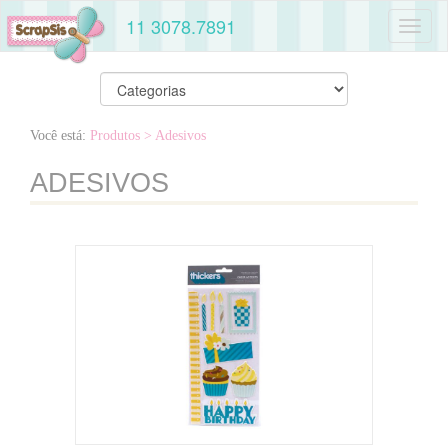
11 3078.7891
Toggl
naviga
Você está:
Produtos
> Adesivos
ADESIVOS