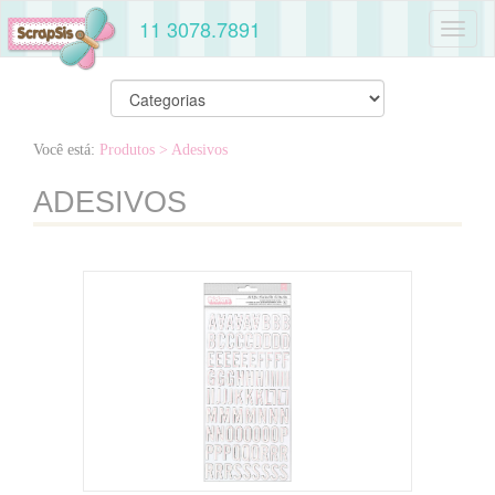
11 3078.7891
Toggl
naviga
Você está:
Produtos
> Adesivos
ADESIVOS