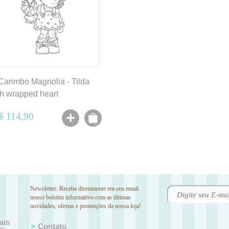
arimbo Magnolia - Tilda
th wrapped heart
$ 114,90
Newsletter: Receba diretamente em seu email
nosso boletim informativo com as últimas
novidades, ofertas e promoções da nossa loja!
ais
Contato