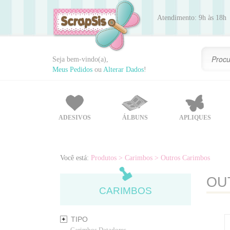
Atendimento: 9h às 18h
Seja bem-vindo(a),
Meus Pedidos
ou
Alterar Dados
!
ADESIVOS
ÁLBUNS
APLIQUES
Você está:
Produtos
> Carimbos
> Outros Carimbos
OU
CARIMBOS
TIPO
Carimbos Datadores