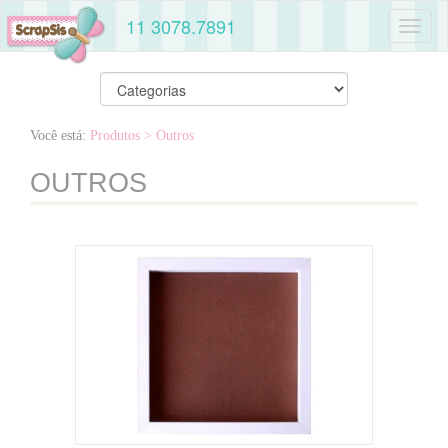
11 3078.7891
Toggl
naviga
Você está:
Produtos
> Outros
OUTROS