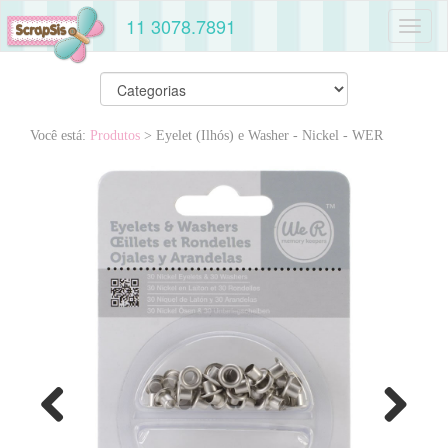
11 3078.7891
Toggl
naviga
Você está:
Produtos
> Eyelet (Ilhós) e Washer - Nickel - WER
Previous
Next