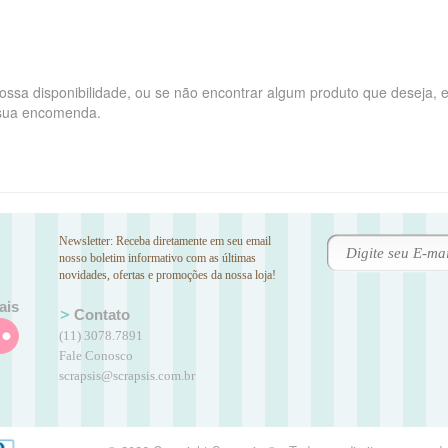
ssa disponibilidade, ou se não encontrar algum produto que deseja, 
 sua encomenda.
Newsletter: Receba diretamente em seu email
nosso boletim informativo com as últimas
novidades, ofertas e promoções da nossa loja!
ais
Contato
(11) 3078.7891
Fale Conosco
scrapsis@scrapsis.com.br