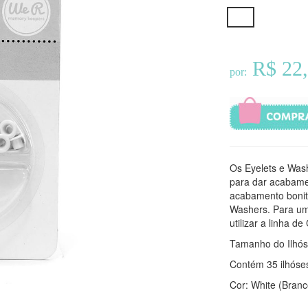
R$ 22
por:
Os Eyelets e Was
para dar acabamen
acabamento bonito
Washers. Para um
utilizar a linha 
Tamanho do Ilhós:
Contém 35 ilhóse
Cor: White (Branc