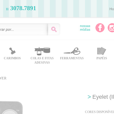
3078.7891
H
11
CARIMBOS
COLAS E FITAS
FERRAMENTAS
PAPÉIS
ADESIVAS
- WER
>
Eyelet (
CORES DISPONÍVEI