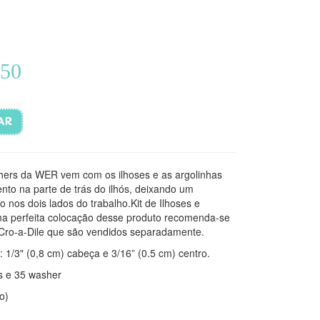
,50
hers da WER vem com os ilhoses e as argolinhas
to na parte de trás do ilhós, deixando um
 nos dois lados do trabalho.Kit de Ilhoses e
a perfeita colocação desse produto recomenda-se
de Cro-a-Dile que são vendidos separadamente.
 1/3" (0,8 cm) cabeça e 3/16” (0.5 cm) centro.
s e 35 washer
o)