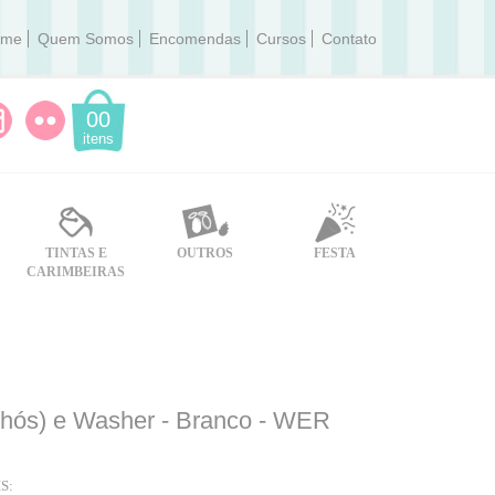
ome
Quem Somos
Encomendas
Cursos
Contato
00
itens
TINTAS E
OUTROS
FESTA
CARIMBEIRAS
Ilhós) e Washer - Branco - WER
S: