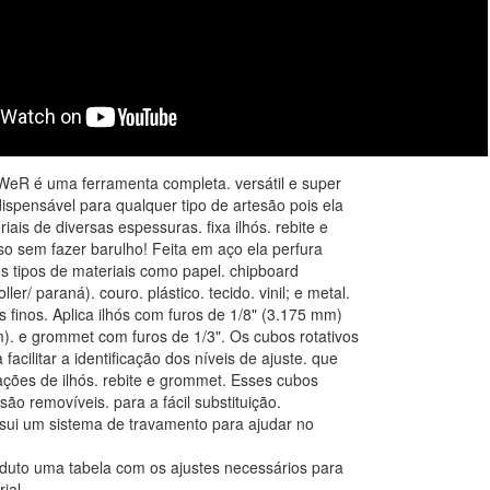
WeR é uma ferramenta completa. versátil e super
ndispensável para qualquer tipo de artesão pois ela
iais de diversas espessuras. fixa ilhós. rebite e
o sem fazer barulho! Feita em aço ela perfura
os tipos de materiais como papel. chipboard
ller/ paraná). couro. plástico. tecido. vinil; e metal.
s finos. Aplica ilhós com furos de 1/8" (3.175 mm)
). e grommet com furos de 1/3". Os cubos rotativos
 facilitar a identificação dos níveis de ajuste. que
xações de ilhós. rebite e grommet. Esses cubos
ão removíveis. para a fácil substituição.
sui um sistema de travamento para ajudar no
uto uma tabela com os ajustes necessários para
ial.