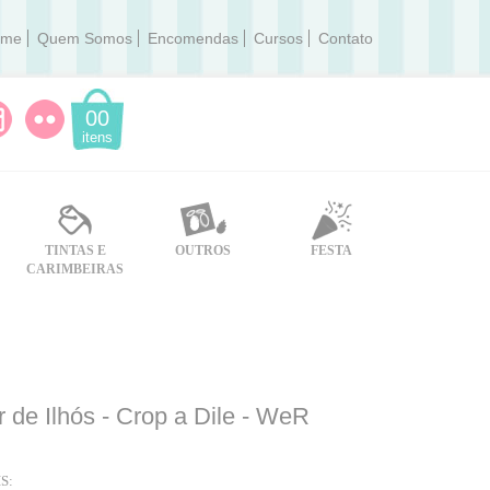
ome
Quem Somos
Encomendas
Cursos
Contato
00
itens
TINTAS E
OUTROS
FESTA
CARIMBEIRAS
 de Ilhós - Crop a Dile - WeR
S: