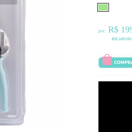
R$ 19
por:
R$ 249,00