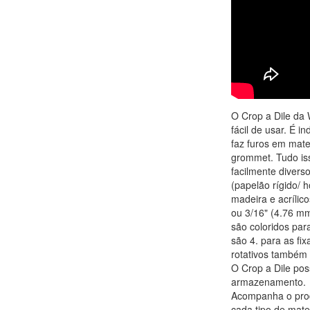
O Crop a Dile da 
fácil de usar. É i
faz furos em mater
grommet. Tudo iss
facilmente divers
(papelão rígido/ ho
madeira e acrílico
ou 3/16" (4.76 mm
são coloridos para
são 4. para as fi
rotativos também s
O Crop a Dile pos
armazenamento.
Acompanha o prod
cada tipo de mater