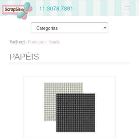
11 3078.7891
Toggl
naviga
Você está:
Produtos
> Papéis
PAPÉIS