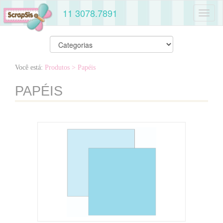
11 3078.7891
Toggl
naviga
Você está:
Produtos
> Papéis
PAPÉIS